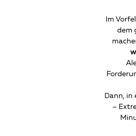
Im Vorfe
dem g
machen
w
Al
Forderu
Dann, in
– Extr
Minu