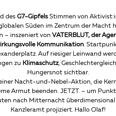
ld des
G7-Gipfels
Stimmen von Aktivist:
lobalen Süden im Zentrum der Macht 
 – inszeniert von
VATERBLUT, der Agen
irkungsvolle Kommunikation
. Startpunk
exanderplatz. Auf riesiger Leinwand wer
ngen zu
Klimaschutz
, Geschlechtergleic
Hungersnot sichtbar.
 einer Nacht-und-Nebel-Aktion, die Ke
eme Armut beenden. JETZT. – um Punkt
ten nach Mitternacht überdimensional
Kanzleramt projiziert. Hallo Olaf!