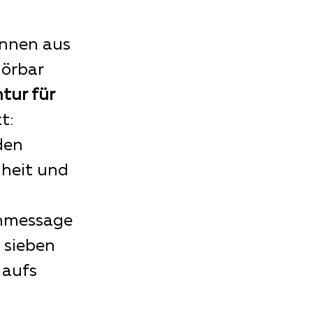
innen aus
hörbar
tur für
t:
den
hheit und
rnmessage
 sieben
 aufs