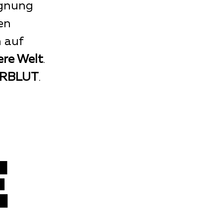
egnung
fen
n auf
ere Welt
.
RBLUT
.
E