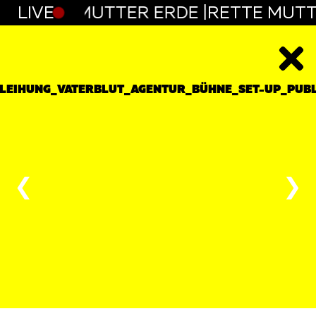
E |
LIVE
RETTE MUTTER ERDE |
RETTE MUTT
❮
❯